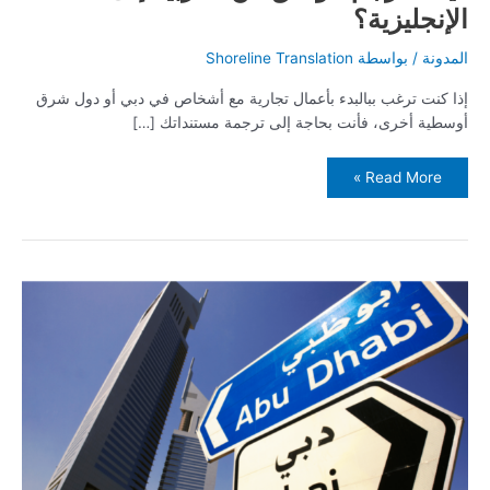
الإنجليزية؟
المدونة
/ بواسطة
Shoreline Translation
إذا كنت ترغب ببالبدء بأعمال تجارية مع أشخاص في دبي أو دول شرق
أوسطية أخرى، فأنت بحاجة إلى ترجمة مستنداتك […]
Read More »
ترجمة
العربية
إلى
الإنجليزية
عبر
الإنترنت
في
دبي
والإمارات
العربية
المتحدة